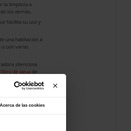
r la limpieza a
s de los demás.
ue facilita su uso y
e una habitación a
s o con varias
radora silenciosa
filtro de agua
de
rficies sin
de Polti
Acerca de las cookies