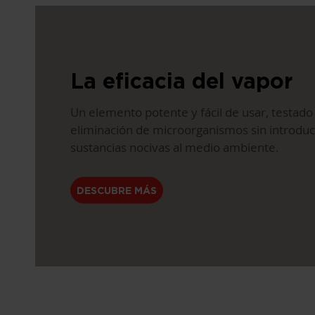
La eficacia del vapor
Un elemento potente y fácil de usar, testado 
eliminación de microorganismos sin introduc
sustancias nocivas al medio ambiente.
DESCUBRE MÁS