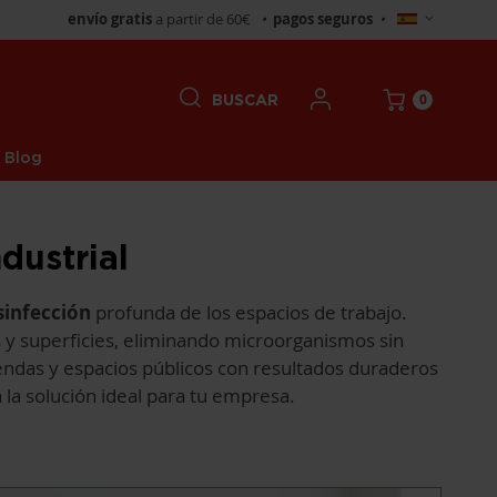
Seleccionar
envío gratis
a partir de 60€
•
pagos seguros
•
tienda
0
BUSCAR
Blog
dustrial
sinfección
profunda de los espacios de trabajo.
 y superficies, eliminando microorganismos sin
tiendas y espacios públicos con resultados duraderos
la solución ideal para tu empresa.