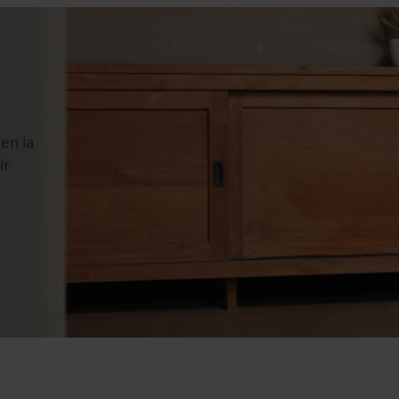
en la
ir