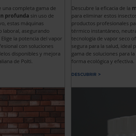
rge una completa gama de
Descubre la eficacia de la
m
ón profunda
sin uso de
para eliminar estos insecto
vo, estas máquinas
productos profesionales p
o laboral, asegurando
térmico instantáneo, neutr
Elige la potencia del vapor
tecnología de vapor seco o
fesional con soluciones
segura para la salud, ideal
elos disponibles y mejora
gama de soluciones para la
liana de Polti.
forma ecológica y efectiva.
DESCUBRIR