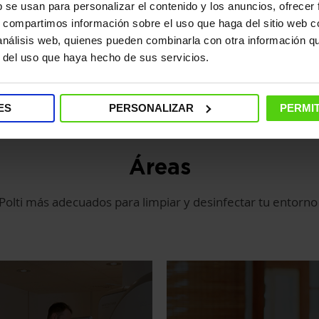
b se usan para personalizar el contenido y los anuncios, ofrecer
s, compartimos información sobre el uso que haga del sitio web 
 análisis web, quienes pueden combinarla con otra información q
r del uso que haya hecho de sus servicios.
ES
PERSONALIZAR
PERMIT
Áreas
olti más adecuados para limpiar y desinfectar tu entorno 