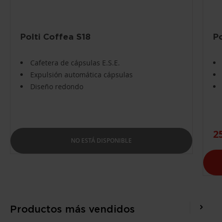
Polti Coffea S18
P
Cafetera de cápsulas E.S.E.
Expulsión automática cápsulas
Diseño redondo
2
NO ESTÁ DISPONIBLE
Productos más vendidos