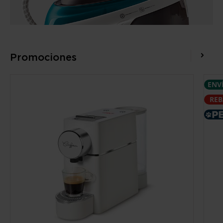
Promociones
ENVÍ
REB