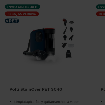
ENVÍO GRATIS 48 H.
ENVÍ
REBAJAS VERANO
REB
Polti StainOver PET SC40
P
Limpiatapicerías y quitamanchas a vapor