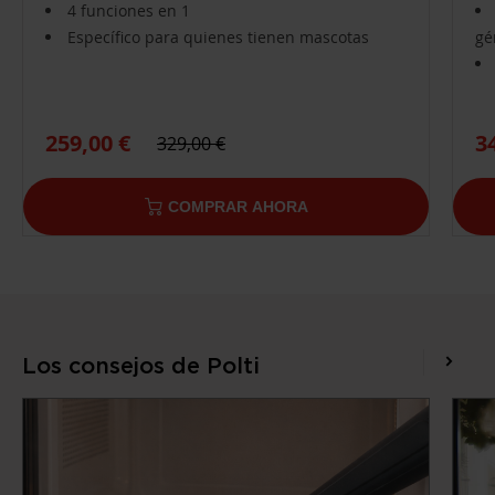
4 funciones en 1
Específico para quienes tienen mascotas
gé
259,00 €
3
329,00 €
COMPRAR AHORA
Los consejos de Polti