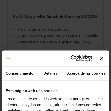
Polti Vaporella Quick & Comfort QC110
Plancha de vapor, depósito 300 ml
Empuñadura ergonómica con suave almohadilla
Suela de acero inoxidable, golpe vapor 180g
29,90 €
69,00 €
Consentimiento
Detalles
Acerca de las cookies
El precio más bajo de los últimos 30 días: 29,90 €
COMPRAR AHORA
Esta página web usa cookies
Las cookies de este sitio web se usan para personalizar
el contenido y los anuncios, ofrecer funciones de redes
La plancha a vapor es la herramienta
sociales y analizar el tráfico. Además, compartimos