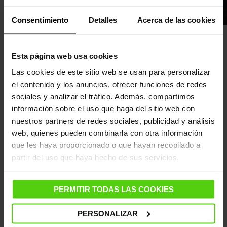
Consentimiento
Detalles
Acerca de las cookies
Planchas verticales a vapor de altas
prestaciones
Esta página web usa cookies
Desde
Polti
ofrecemos modelos de
planchas
Las cookies de este sitio web se usan para personalizar
verticales de vapor de última generación
, como las
el contenido y los anuncios, ofrecer funciones de redes
Polti Vaporella Vertical Styler GSF60 y GSM20.
sociales y analizar el tráfico. Además, compartimos
información sobre el uso que haga del sitio web con
Polti Vaporella Vertical Styler GSF60
nuestros partners de redes sociales, publicidad y análisis
web, quienes pueden combinarla con otra información
Esta plancha vertical de vapor puede estar lista para
que les haya proporcionado o que hayan recopilado a
trabajar en menos de un minuto, y resulta totalmente
partir del uso que haya hecho de sus servicios.
eficiente en la eliminación de arrugas, el
refrescamiento de tejidos y en la neutralización de
malos olores, ya sea en las prendas o en los textiles
PERMITIR TODAS LAS COOKIES
del hogar.
PERSONALIZAR
Además, ofrece una autonomía prácticamente