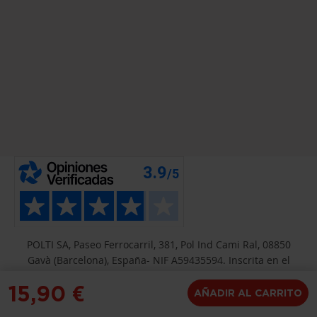
POLTI SA, Paseo Ferrocarril, 381, Pol Ind Cami Ral, 08850
Gavà (Barcelona), España- NIF A59435594. Inscrita en el
registro mercantil de Barcelona, Hoja B-6424, Tomo 34782,
15,90 €
Folio 50
AÑADIR AL CARRITO
•
Sitemap
•
Agencia Web
•