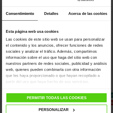
DETALLES
Consentimiento
Detalles
Acerca de las cookies
CARACTERÍSTICAS
DATOS TÉCNICOS
Esta página web usa cookies
Las cookies de este sitio web se usan para personalizar
OTROS DATOS DE INTERÉS
el contenido y los anuncios, ofrecer funciones de redes
sociales y analizar el tráfico. Además, compartimos
información sobre el uso que haga del sitio web con
nuestros partners de redes sociales, publicidad y análisis
Consigue más con los accesorios
web, quienes pueden combinarla con otra información
compatibles
que les haya proporcionado o que hayan recopilado a
partir del uso que haya hecho de sus servicios.
ENVÍO GRATIS 48 H.
ENVÍ
PERMITIR TODAS LAS COOKIES
REB
PERSONALIZAR