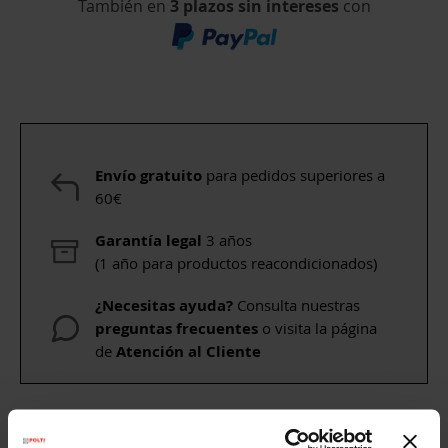
También en
3 plazos sin intereses
con
Envío gratuito
para pedidos superiores a
60€
Garantía legal
3 años
(1 año para productos reacondicionados)
¿Necesitas ayuda?
Consulta nuestras
preguntas frecuentes
o visita la página
de
Atención al Cliente