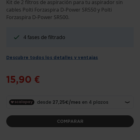
COMIENZO
Kit de 2 filtros de aspiración para tu aspirador sin
DE
cables Polti Forzaspira D-Power SR550 y Polti
LA
GALERÍA
Forzaspira D-Power SR500.
DE
IMÁGENES
4 fases de filtrado
Descubre todos los detalles y ventajas
15,90 €
COMPARAR