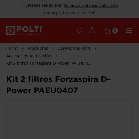
¿Necesitas ayuda?
Servicio de atención al cliente
envío gratis
a partir de 60€
0
Inicio
Productos
Accesorios Polti
Accesorios Aspiración
Kit 2 filtros Forzaspira D-Power PAEU0407
Kit 2 filtros Forzaspira D-
Power PAEU0407
SALTAR
AL
FINAL
DE
LA
GALERÍA
DE