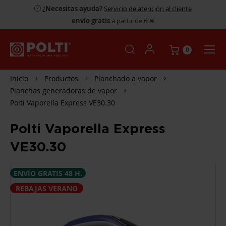
¿Necesitas ayuda?
Servicio de atención al cliente
envío gratis
a partir de 60€
0
Inicio
Productos
Planchado a vapor
Planchas generadoras de vapor
Polti Vaporella Express VE30.30
Polti Vaporella Express
VE30.30
SALTAR
ENVÍO GRATIS 48 H.
AL
FINAL
REBAJAS VERANO
DE
LA
GALERÍA
DE