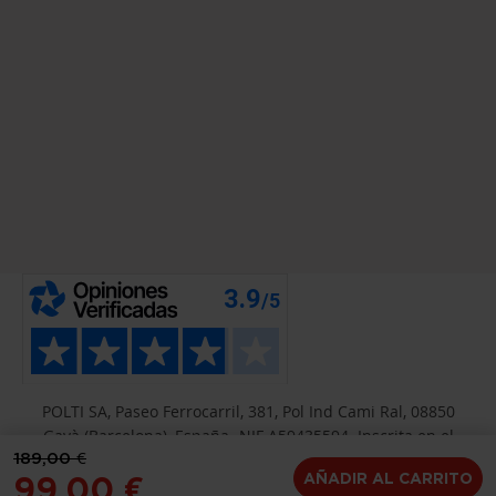
POLTI SA, Paseo Ferrocarril, 381, Pol Ind Cami Ral, 08850
Gavà (Barcelona), España- NIF A59435594. Inscrita en el
189,00 €
registro mercantil de Barcelona, Hoja B-6424, Tomo 34782,
AÑADIR AL CARRITO
99,00 €
Folio 50