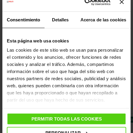
CARACTERÍSTICAS
Consentimiento
Detalles
Acerca de las cookies
DATOS TÉCNICOS
Esta página web usa cookies
MANUAL DE INSTRUCCIONES
Las cookies de este sitio web se usan para personalizar
el contenido y los anuncios, ofrecer funciones de redes
OTROS DATOS DE INTERÉS
sociales y analizar el tráfico. Además, compartimos
información sobre el uso que haga del sitio web con
nuestros partners de redes sociales, publicidad y análisis
web, quienes pueden combinarla con otra información
¡Hemos encontrado otros productos
que les haya proporcionado o que hayan recopilado a
que pueden interesarte!
partir del uso que haya hecho de sus servicios.
PERMITIR TODAS LAS COOKIES
ENVÍO GRATIS 48 H.
ENV
PERSONALIZAR