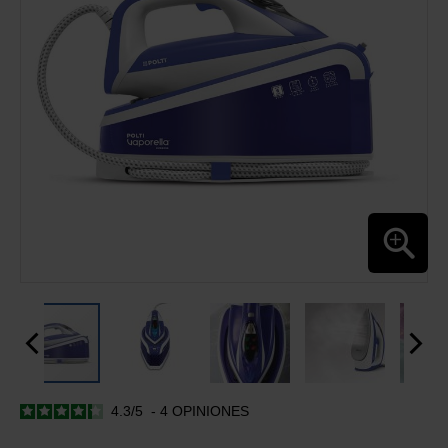
IMÁGENES
4.3
/
5
-
4
OPINIONES
SALTAR
AL