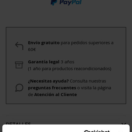
Envío gratuito
para pedidos superiores a
60€
Garantía legal
3 años
(1 año para productos reacondicionados)
¿Necesitas ayuda?
Consulta nuestras
preguntas frecuentes
o visita la página
de
Atención al Cliente
DETALLES