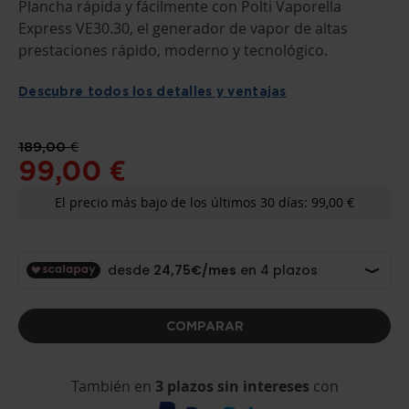
COMIENZO
Plancha rápida y fácilmente con Polti Vaporella
DE
Express VE30.30, el generador de vapor de altas
LA
GALERÍA
prestaciones rápido, moderno y tecnológico.
DE
IMÁGENES
Descubre todos los detalles y ventajas
189,00 €
99,00 €
El precio más bajo de los últimos 30 días: 99,00 €
COMPARAR
También en
3 plazos sin intereses
con