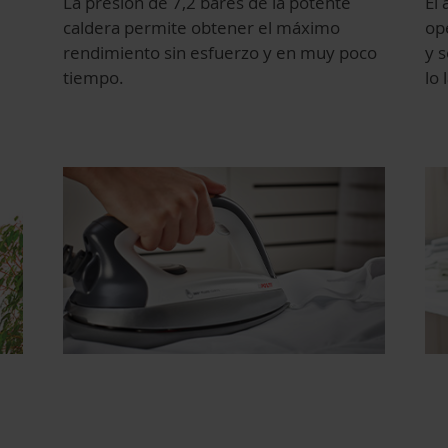
La presión de 7,2 bares de la potente
El 
caldera permite obtener el máximo
op
rendimiento sin esfuerzo y en muy poco
y s
tiempo.
lo 