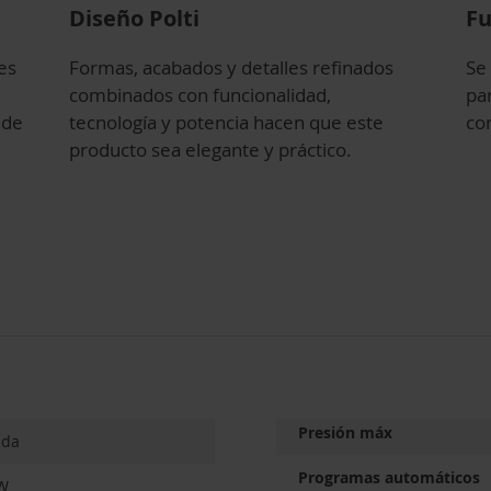
Diseño Polti
Fu
es
Formas, acabados y detalles refinados
Se 
combinados con funcionalidad,
pa
 de
tecnología y potencia hacen que este
co
producto sea elegante y práctico.
Presión máx
ada
Programas automáticos
W