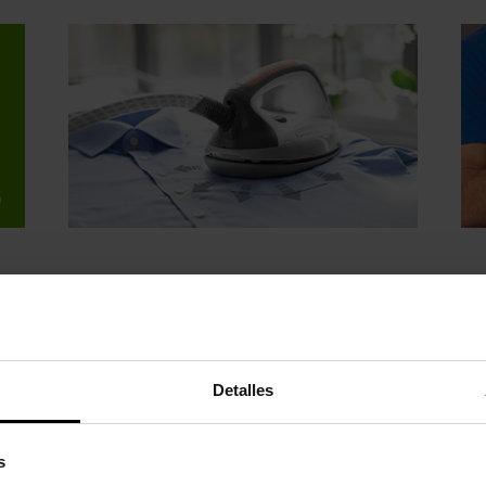
Planchado en todas las
St
direcciones
in
Detalles
os
mo
Innovadora y patentada suela
El
redondeada multidireccional de aluminio
int
s
para unos resultados perfectos en una
el 