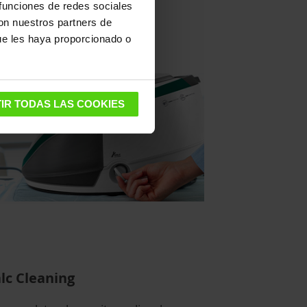
 funciones de redes sociales
dos y muñecas.
con nuestros partners de
ue les haya proporcionado o
IR TODAS LAS COOKIES
lc Cleaning