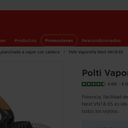
por
Productos
Promociones
Reacondicionados
 planchado a vapor con caldera
Polti Vaporella Next VN18.65
Polti Vapo
4.6
/
5
-
5
O
Potencia, facilidad d
Next VN18.65 es idea
todos los tejidos.