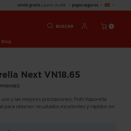
Seleccionar
envío gratis
a partir de 60€
•
pagos seguros
•
tienda
0
BUSCAR
Blog
rella Next VN18.65
PINIONES
e uso y las mejores prestaciones: Polti Vaporella
l para obtener resultados excelentes y rápidos en