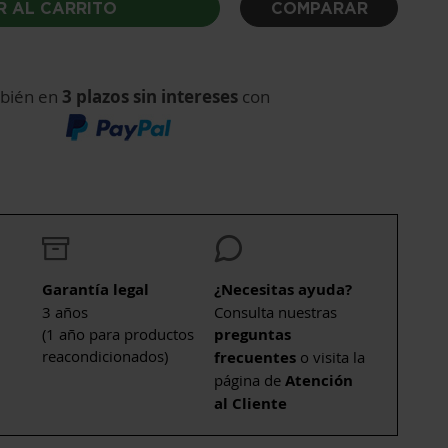
R AL CARRITO
COMPARAR
bién en
3 plazos sin intereses
con
Garantía legal
¿Necesitas ayuda?
3 años
Consulta nuestras
(1 año para productos
preguntas
reacondicionados)
frecuentes
o visita la
página de
Atención
al Cliente