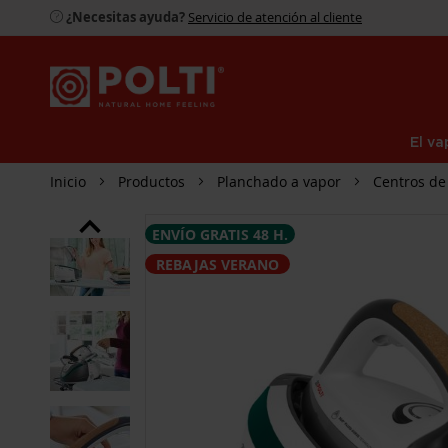
¿Necesitas ayuda?
Servicio de atención al cliente
El va
Inicio
Productos
Planchado a vapor
Centros de
SALTAR
ENVÍO GRATIS 48 H.
AL
FINAL
REBAJAS VERANO
DE
LA
GALERÍA
DE
IMÁGENES