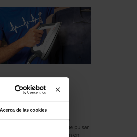
eam Pulse: vapor
termitente
Acerca de las cookies
 vapor sale automáticamente a
ervalos regulares sin tener que pulsar
botón, lo que reduce la tensión en