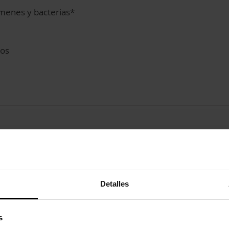
rmenes y bacterias*
tos
Detalles
s