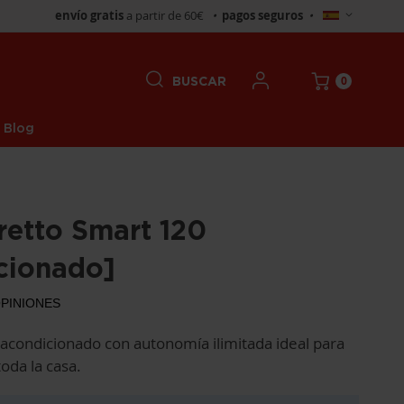
Seleccionar
envío gratis
a partir de 60€
•
pagos seguros
•
tienda
0
BUSCAR
Blog
retto Smart 120
cionado]
PINIONES
acondicionado con autonomía ilimitada ideal para
toda la casa.