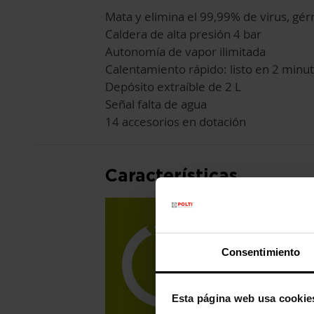
Mata y elimina el 99,99% de virus, gé
Caldera de alta presión 4 bar
Autonomía de vapor ilimitada
Calentamiento rápido: listo en 2 minu
Depósito extraíble de 2 L
Señal falta de agua
14 accesorios en dotación
Características
Consentimiento
Esta página web usa cookie