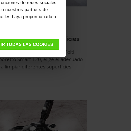
 funciones de redes sociales
con nuestros partners de
ue les haya proporcionado o
icaz en distintas superficies
IR TODAS LAS COOKIES
 los accesorios incluidos de Polti
poretto Smart 120, elige el adecuado
a limpiar diferentes superficies.