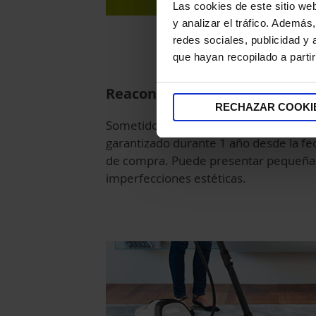
Las cookies de este sitio we
y analizar el tráfico. Ademá
redes sociales, publicidad y
que hayan recopilado a parti
Reacondicionado Garantizado
RECHAZAR COOKI
Sometido a procesos de verificación y
garantizado durante 1 año desde la fe
de compra. Puede presentar pequeña
imperfecciones estéticas.