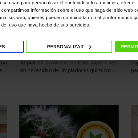
b se usan para personalizar el contenido y los anuncios, ofrecer
s, compartimos información sobre el uso que haga del sitio web 
 análisis web, quienes pueden combinarla con otra información q
r del uso que haya hecho de sus servicios.
Limpieza natural
Ef
ES
PERSONALIZAR
PERMIT
El poder natural del vapor permite
Con
cha
limpiar eficazmente todas las superficies
Va
s
sin necesidad de limpiadores químicos.
par