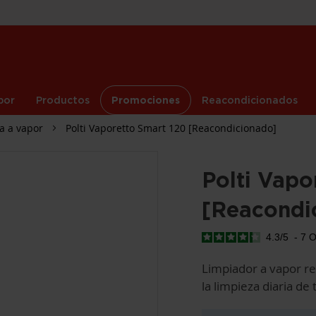
por
Productos
Promociones
Reacondicionados
a a vapor
Polti Vaporetto Smart 120 [Reacondicionado]
Polti Vapo
[Reacondi
4.3
/
5
-
7
O
Limpiador a vapor re
la limpieza diaria de 