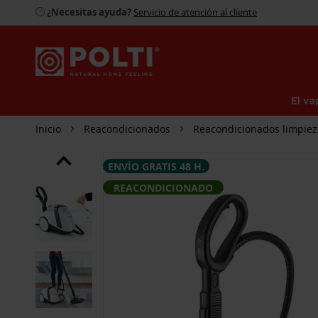
¿Necesitas ayuda?
Servicio de atención al cliente
El va
Inicio
Reacondicionados
Reacondicionados limpiez
SALTAR
ENVÍO GRATIS 48 H.
AL
FINAL
REACONDICIONADO
DE
LA
GALERÍA
DE
IMÁGENES