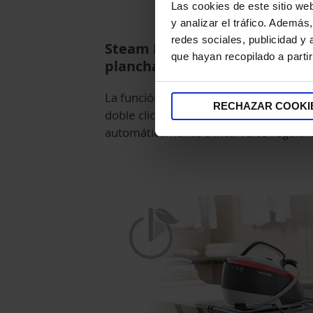
Las cookies de este sitio we
y analizar el tráfico. Ademá
redes sociales, publicidad y
Steam Pulse: libertad en el
que hayan recopilado a parti
planchado
La función Steam Pulse se activa con 
RECHAZAR COOKI
doble clic: el vapor saldrá
automáticamente a intervalos regular