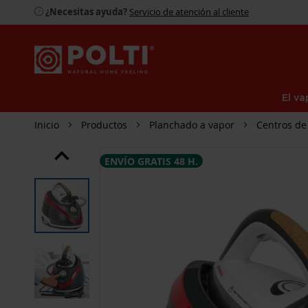
¿Necesitas ayuda?
Servicio de atención al cliente
El va
Inicio
Productos
Planchado a vapor
Centros de
SALTAR
ENVÍO GRATIS 48 H.
AL
FINAL
DE
LA
GALERÍA
DE
IMÁGENES