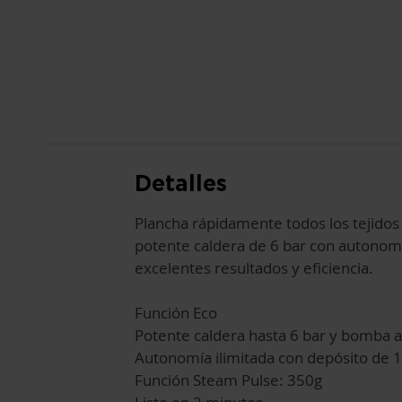
AL
COMIENZO
DE
LA
GALERÍA
DE
IMÁGENES
Detalles
Plancha rápidamente todos los tejidos
potente caldera de 6 bar con autonomí
excelentes resultados y eficiencia.
Función Eco
Potente caldera hasta 6 bar y bomba a
Autonomía ilimitada con depósito de 1
Función Steam Pulse: 350g