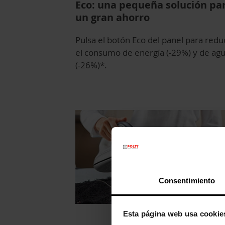
Eco: una pequeña solución pa
un gran ahorro
Pulsa el botón Eco del panel para redu
el consumo de energía (-29%) y de ag
(-26%)*.
Consentimiento
Esta página web usa cookie