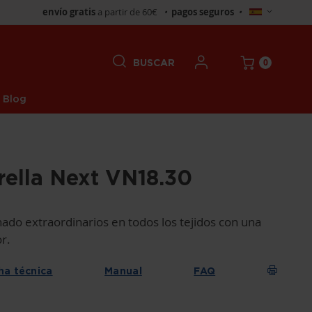
Seleccionar
envío gratis
a partir de 60€
•
pagos seguros
•
tienda
0
BUSCAR
Blog
rella Next VN18.30
ado extraordinarios en todos los tejidos con una
r.
ha técnica
Manual
FAQ