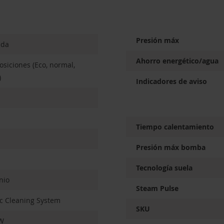
Presión máx
ada
Ahorro energético/agua
posiciones (Eco, normal,
)
Indicadores de aviso
Tiempo calentamiento
Presión máx bomba
Tecnología suela
nio
Steam Pulse
lc Cleaning System
SKU
W