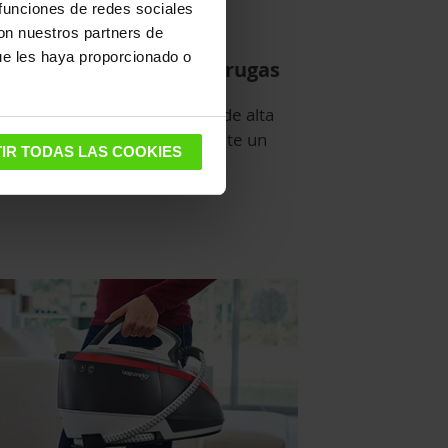
 funciones de redes sociales
con nuestros partners de
ue les haya proporcionado o
nción turbo: no más arrugas
 la función Turbo, la caldera de alta
esión Polti Vaporella Next emite un
IR TODAS LAS COOKIES
tente chorro de vapor.