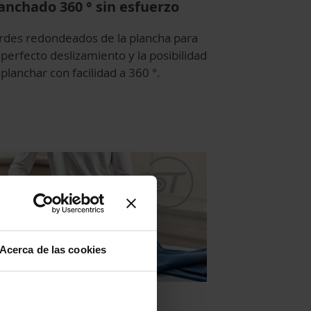
anchado 360 ° sin esfuerzo
rdes redondeados de la plancha para
perfecto deslizamiento y la posibilidad
planchar con facilidad a 360 °.
Acerca de las cookies