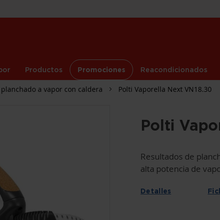
por
Productos
Promociones
Reacondicionados
 planchado a vapor con caldera
Polti Vaporella Next VN18.30
Polti Vapo
Resultados de planch
alta potencia de vapo
Detalles
Fic