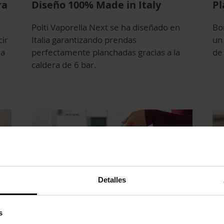
ra
Diseño 100% Made in Italy
Pl
Polti Vaporella Next se ha diseñado en
Bo
cir
Italia garantizando prendas
un 
ua
perfectamente planchadas gracias a la
de 
caldera de 6 bar.
Detalles
s