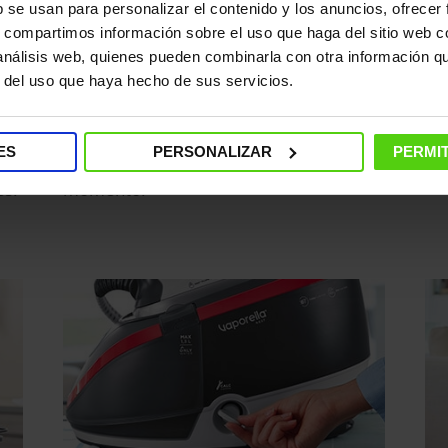
b se usan para personalizar el contenido y los anuncios, ofrecer
s, compartimos información sobre el uso que haga del sitio web 
 análisis web, quienes pueden combinarla con otra información q
No mas interrupciones
Fu
r del uso que haya hecho de sus servicios.
Con Polti Vaporella Next es posible llenar
Con
un
el depósito de gran capacidad con 1,3 L
pr
ES
PERSONALIZAR
PERMIT
con agua del grifo en cualquier
po
es.
momento.