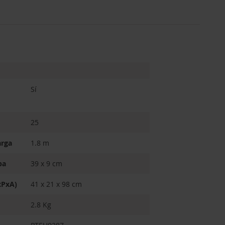
Sí
25
arga
1.8 m
pa
39 x 9 cm
xPxA)
41 x 21 x 98 cm
2.8 Kg