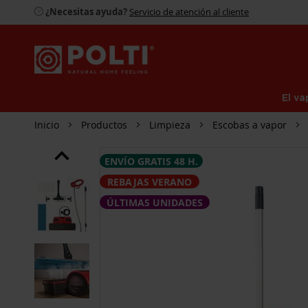
¿Necesitas ayuda?
Servicio de atención al cliente
El va
Inicio
Productos
Limpieza
Escobas a vapor
SALTAR
ENVÍO GRATIS 48 H.
AL
FINAL
REBAJAS VERANO
DE
LA
ÚLTIMAS UNIDADES
GALERÍA
DE
IMÁGENES