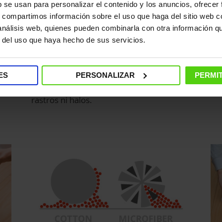
b se usan para personalizar el contenido y los anuncios, ofrecer
s, compartimos información sobre el uso que haga del sitio web 
 análisis web, quienes pueden combinarla con otra información q
Superficies inmediatamente
Ma
r del uso que haya hecho de sus servicios.
secas y sin rayas
 de
Par
as
Con Polti Moppy las superficies se secan
su
ES
PERSONALIZAR
PERMIT
rápida y uniformemente, sin molestos
adh
rastros ni halos.