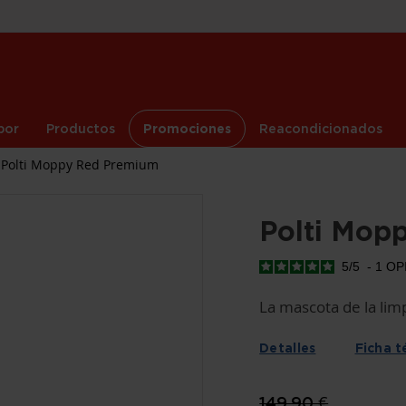
por
Productos
Promociones
Reacondicionados
Polti Moppy Red Premium
Polti Mop
5
/
5
-
1
OP
La mascota de la lim
Detalles
Ficha t
149,90 €