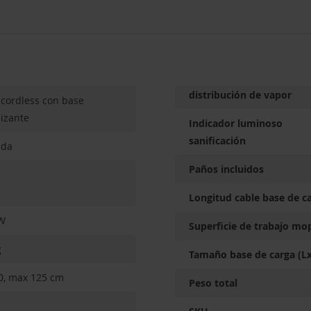
distribución de vapor
cordless con base
nizante
Indicador luminoso
sanificación
ada
Paños incluidos
Longitud cable base de c
W
Superficie de trabajo mo
g
Tamaño base de carga (L
0, max 125 cm
Peso total