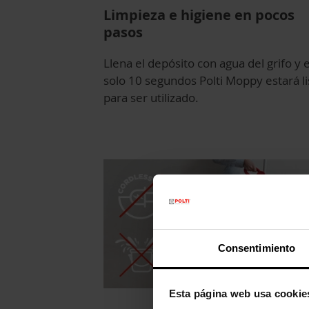
Limpieza e higiene en pocos
pasos
Llena el depósito con agua del grifo y 
solo 10 segundos Polti Moppy estará li
para ser utilizado.
Consentimiento
Esta página web usa cookie