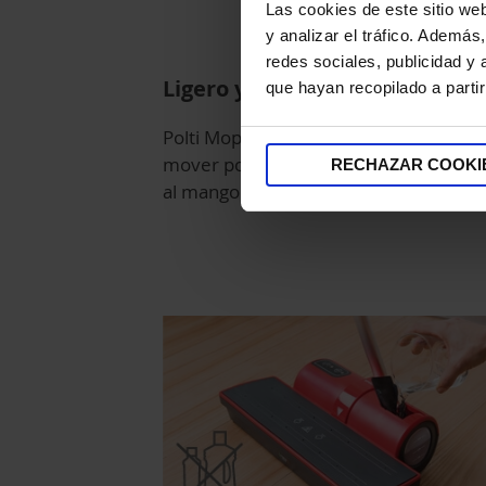
Las cookies de este sitio we
y analizar el tráfico. Ademá
redes sociales, publicidad y
Ligero y fácil de manejar
que hayan recopilado a parti
Polti Moppy es ligero y compacto, fácil
mover por la casa con una mano graci
RECHAZAR COOKI
al mango ergonómico.