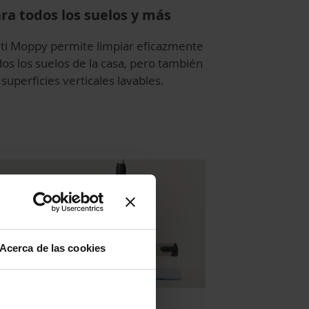
ra todos los suelos y más
lti Moppy permite limpiar eficazmente
dos los suelos de la casa, pero también
 superficies verticales lavables.
Acerca de las cookies