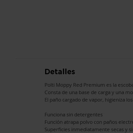
AL
COMIENZO
DE
LA
GALERÍA
DE
IMÁGENES
Detalles
Polti Moppy Red Premium es la escoba 
Consta de una base de carga y una mop
El paño cargado de vapor, higieniza lo
Funciona sin detergentes
Función atrapa polvo con paños electr
Superficies inmediatamente secas y si