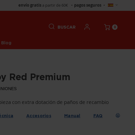
Seleccionar
envío gratis
a partir de 60€
•
pagos seguros
•
tienda
0
BUSCAR
Blog
py Red Premium
INIONES
pieza con extra dotación de paños de recambio
écnica
Accesorios
Manual
FAQ