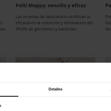
Polti Moppy: sencillo y eficaz
Pa
Las pruebas de laboratorio certifican la
Po
en
eficacia en la retención y eliminación del
to
sto
99,9% de gérmenes y bacterias.
las
Detalles
s