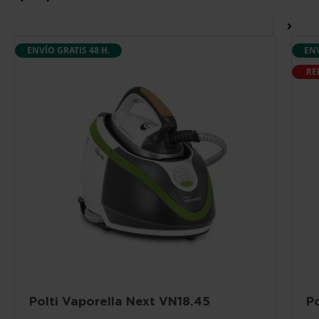
ENVÍO GRATIS 48 H.
ENV
RE
Polti Vaporella Next VN18.45
P