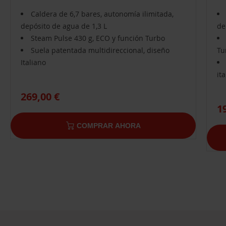
Caldera de 6,7 bares, autonomía ilimitada,
depósito de agua de 1,3 L
de
Steam Pulse 430 g, ECO y función Turbo
Suela patentada multidireccional, diseño
Tu
Italiano
it
269,00 €
1
COMPRAR AHORA