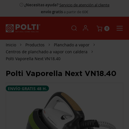
¿Necesitas ayuda?
Servicio de atención al cliente
envío gratis
a partir de 60€
0
Inicio
Productos
Planchado a vapor
Centros de planchado a vapor con caldera
Polti Vaporella Next VN18.40
Polti Vaporella Next VN18.40
SALTAR
ENVÍO GRATIS 48 H.
AL
FINAL
DE
LA
GALERÍA
DE
IMÁGENES