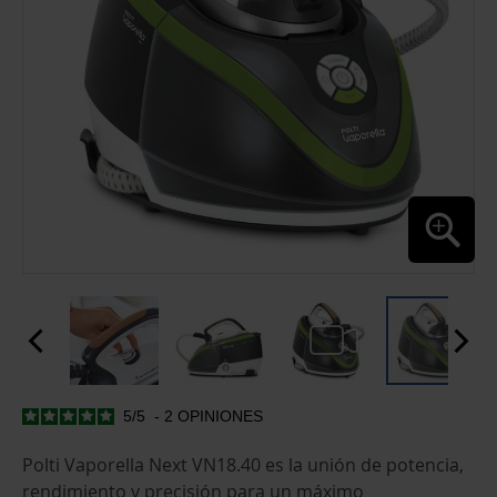
5
/
5
-
2
OPINIONES
SALTAR
AL
COMIENZO
Polti Vaporella Next VN18.40 es la unión de potencia,
DE
rendimiento y precisión para un máximo