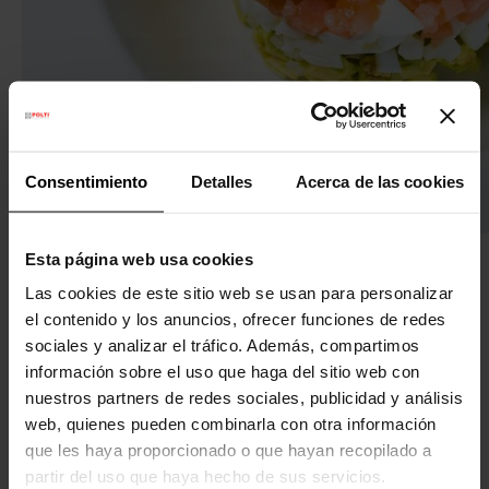
Consentimiento
Detalles
Acerca de las cookies
Esta página web usa cookies
El tartar de atún con aguacate es otra
receta fresca
de verano
muy popular y sofisticada. Perfecta para
Las cookies de este sitio web se usan para personalizar
una cena ligera y elegante, combina la frescura del
el contenido y los anuncios, ofrecer funciones de redes
atún con la cremosidad del aguacate.
sociales y analizar el tráfico. Además, compartimos
información sobre el uso que haga del sitio web con
Ingredientes
nuestros partners de redes sociales, publicidad y análisis
web, quienes pueden combinarla con otra información
400 g de atún rojo fresco
que les haya proporcionado o que hayan recopilado a
2 aguacates
partir del uso que haya hecho de sus servicios.