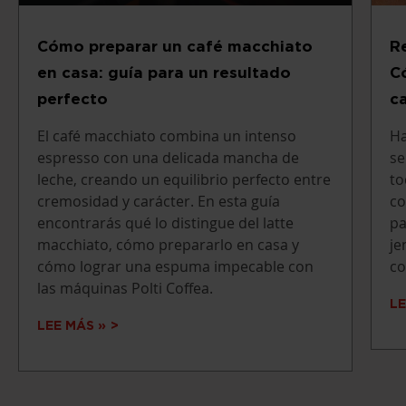
Cómo preparar un café macchiato
Re
en casa: guía para un resultado
C
perfecto
c
El café macchiato combina un intenso
Ha
espresso con una delicada mancha de
se
leche, creando un equilibrio perfecto entre
to
cremosidad y carácter. En esta guía
co
encontrarás qué lo distingue del latte
pa
macchiato, cómo prepararlo en casa y
je
cómo lograr una espuma impecable con
co
las máquinas Polti Coffea.
LE
LEE MÁS »