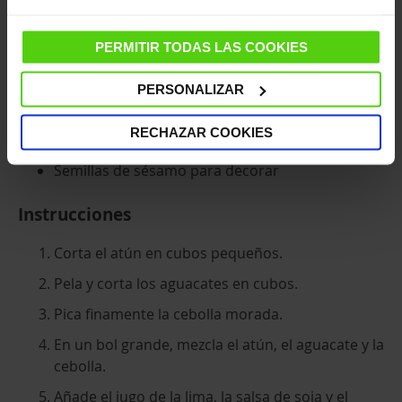
1 cebolla morada pequeña
1 lima
PERMITIR TODAS LAS COOKIES
2 cucharadas de salsa de soja
PERSONALIZAR
1 cucharada de aceite de sésamo
RECHAZAR COOKIES
Sal y pimienta al gusto
Semillas de sésamo para decorar
Instrucciones
Corta el atún en cubos pequeños.
Pela y corta los aguacates en cubos.
Pica finamente la cebolla morada.
En un bol grande, mezcla el atún, el aguacate y la
cebolla.
Añade el jugo de la lima, la salsa de soja y el